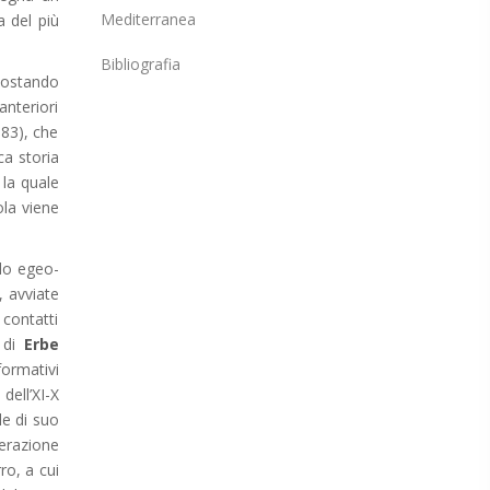
Mediterranea
a del più
Bibliografia
spostando
anteriori
983), che
ca storia
 la quale
ola viene
ndo egeo-
, avviate
contatti
i di
Erbe
formativi
dell’XI-X
le di suo
perazione
ro, a cui