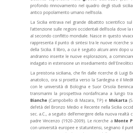
profondo rinnovamento nel quadro degli studi sicilian
antico popolamento umano nell’isola.
La Sicilia entrava nel grande dibattito scientifico 
l’attenzione sulle regioni occidentali dell’isola dove la
al secondo conflitto mondiale. Nasce in questo vivace 
rappresenta il punto di sintesi tra le nuove ricerche 
della Sicilia. Il libro, a cui è seguito alcuni anni d
andranno inserite le nuove esplorazioni, a comincia
indagato in estensione un insediamento dell'Eneolitico 
La preistoria siciliana, che fin dalle ricerche di L
anatolico, ora si proietta verso la Sardegna e il Me
con le università di Bologna e Suor Orsola Beninca
transmarini la prospettiva nordafricana a lungo tras
Bianche
(Campobello di Mazara, TP) e
Mokarta
(S
del’età del Bronzo Medio e Recente nella Sicilia occi
sec. a.C., a seguito dell’emergere della nuova realtà c
padre Vincenzo (1920-2009). Le ricerche a
Monte P
con università europee e statunitensi, segnano il punto d