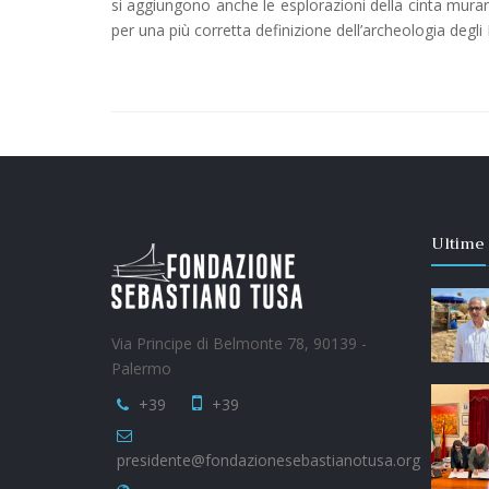
si aggiungono anche le esplorazioni della cinta murar
per una più corretta definizione dell’archeologia degli 
Ultime
Via Principe di Belmonte 78, 90139 -
Palermo
+39
+39
presidente@fondazionesebastianotusa.org