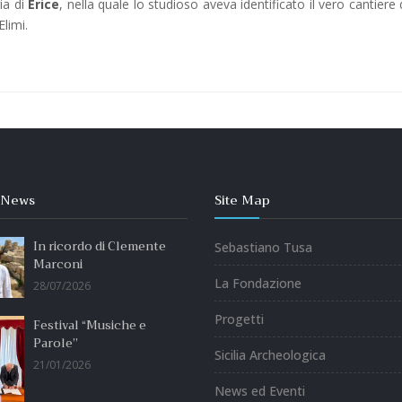
ia di
Erice
, nella quale lo studioso aveva identificato il vero cantiere 
Elimi.
 News
Site Map
In ricordo di Clemente
Sebastiano Tusa
Marconi
La Fondazione
28/07/2026
Progetti
Festival “Musiche e
Parole”
Sicilia Archeologica
21/01/2026
News ed Eventi