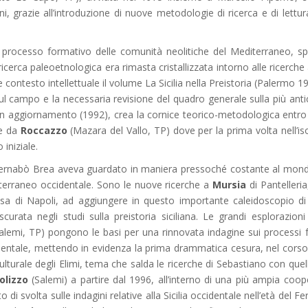
i, grazie all’introduzione di nuove metodologie di ricerca e di lettur
sul processo formativo delle comunità neolitiche del Mediterraneo, 
 ricerca paleoetnologica era rimasta cristallizzata intorno alle ricerche 
contesto intellettuale il volume La Sicilia nella Preistoria (Palermo 1
sul campo e la necessaria revisione del quadro generale sulla più anti
opo un aggiornamento (1992), crea la cornice teorico-metodologica entro
re da
Roccazzo
(Mazara del Vallo, TP) dove per la prima volta nell’is
iniziale.
uigi Bernabò Brea aveva guardato in maniera pressoché costante al mo
diterraneo occidentale. Sono le nuove ricerche a
Mursia
di Pantelleria
sa di Napoli, ad aggiungere in questo importante caleidoscopio di 
curata negli studi sulla preistoria siciliana. Le grandi esplorazion
alemi, TP) pongono le basi per una rinnovata indagine sui processi 
dentale, mettendo in evidenza la prima drammatica cesura, nel corso 
ulturale degli Elimi, tema che salda le ricerche di Sebastiano con quel
olizzo
(Salemi) a partire dal 1996, all’interno di una più ampia coo
i svolta sulle indagini relative alla Sicilia occidentale nell’età del Fer