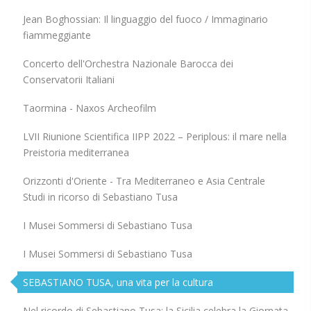
Jean Boghossian: Il linguaggio del fuoco / Immaginario
fiammeggiante
Concerto dell'Orchestra Nazionale Barocca dei
Conservatorii Italiani
Taormina - Naxos Archeofilm
LVII Riunione Scientifica IIPP 2022 – Periplous: il mare nella
Preistoria mediterranea
Orizzonti d'Oriente - Tra Mediterraneo e Asia Centrale
Studi in ricorso di Sebastiano Tusa
I Musei Sommersi di Sebastiano Tusa
I Musei Sommersi di Sebastiano Tusa
SEBASTIANO TUSA, una vita per la cultura
Nel ricordo di Sebastiano Tusa: la Sicilia celebra la Giornata