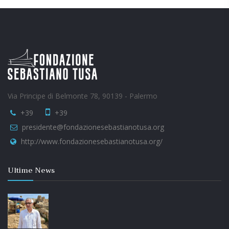
Via Principe di Belmonte 78, 90139 - Palermo
+39
+39
presidente@fondazionesebastianotusa.org
http://www.fondazionesebastianotusa.org/
Ultime News