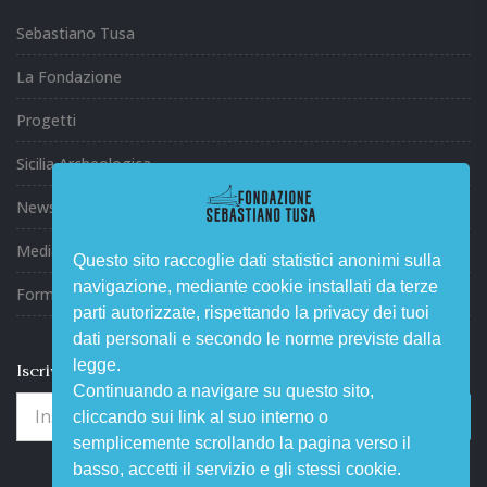
Sebastiano Tusa
La Fondazione
Progetti
Sicilia Archeologica
News ed Eventi
Media
Questo sito raccoglie dati statistici anonimi sulla
navigazione, mediante cookie installati da terze
Formazione
parti autorizzate, rispettando la privacy dei tuoi
dati personali e secondo le norme previste dalla
legge.
Iscriviti alla nostra newsletter
Continuando a navigare su questo sito,
Iscriviti
cliccando sui link al suo interno o
semplicemente scrollando la pagina verso il
basso, accetti il servizio e gli stessi cookie.