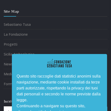
Site Map
Sebastiano Tusa
La Fondazione
Progetti
Sicilia Archeologica
News ed Eventi
Media
Questo sito raccoglie dati statistici anonimi sulla
navigazione, mediante cookie installati da terze
Formazione
parti autorizzate, rispettando la privacy dei tuoi
dati personali e secondo le norme previste dalla
legge.
Iscriviti alla nostra newsletter
Continuando a navigare su questo sito,